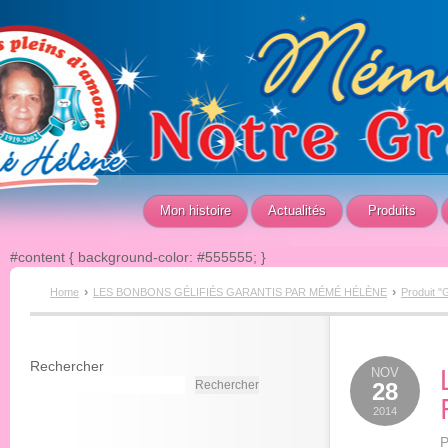
Mon histoire
Actualités
Produits
#content { background-color: #555555; }
›
›
Home
LES BONBONS GÉLIFIÉS GARANTIS PAR MÉMÉ HÉLÈNE
Produit "
Rechercher
NOV
Rechercher
28
2014
P