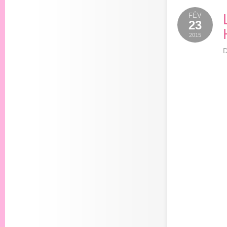
FÉV
23
2015
D