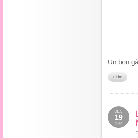
Un bon gât
Lire
DÉC
19
2014
D