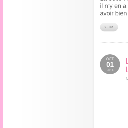
il n’y en 
avoir bie
Lire
OCT
01
2014
N