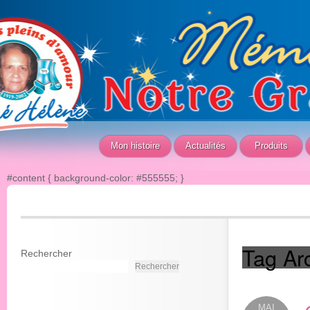
Mon histoire
Actualités
Produits
#content { background-color: #555555; }
Tag Ar
Rechercher
Rechercher
MAI