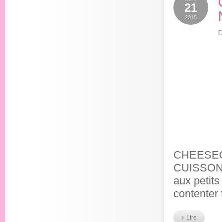
21
2015
D
CHEESEC
CUISSON U
aux petits
contenter 
Lire