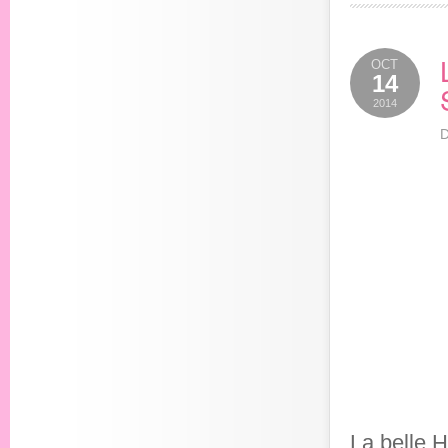
OCT
14
2014
D
La belle H