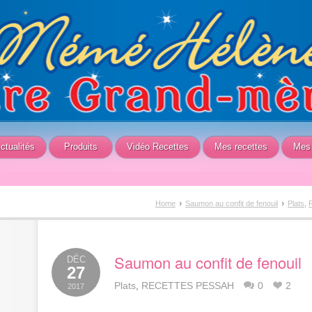
ctualités
Produits
Vidéo Recettes
Mes recettes
Mes 
›
›
Home
Saumon au confit de fenouil
Plats
,
Saumon au confit de fenouil
DÉC
27
Plats
,
RECETTES PESSAH
0
2
2017