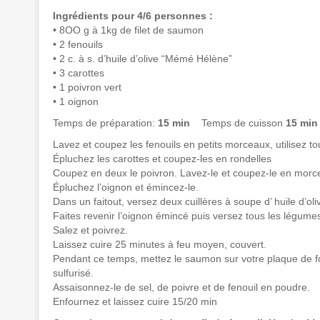
Ingrédients pour 4/6 personnes :
• 8OO g à 1kg de filet de saumon
• 2 fenouils
• 2 c. à s. d’huile d’olive “Mémé Hélène”
• 3 carottes
• 1 poivron vert
• 1 oignon
Temps de préparation:
15 min
Temps de cuisson
15 min
Lavez et coupez les fenouils en petits morceaux, utilisez tout
Épluchez les carottes et coupez-les en rondelles
Coupez en deux le poivron. Lavez-le et coupez-le en morc
Épluchez l’oignon et émincez-le.
Dans un faitout, versez deux cuillères à soupe d’ huile d’oli
Faites revenir l’oignon émincé puis versez tous les légume
Salez et poivrez.
Laissez cuire 25 minutes à feu moyen, couvert.
Pendant ce temps, mettez le saumon sur votre plaque de fou
sulfurisé.
Assaisonnez-le de sel, de poivre et de fenouil en poudre.
Enfournez et laissez cuire 15/20 min