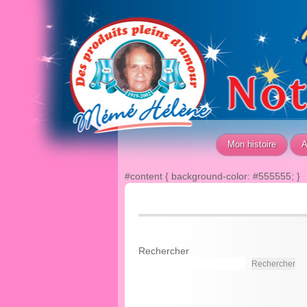
Mon histoire
A
#content { background-color: #555555; }
Rechercher
Rechercher