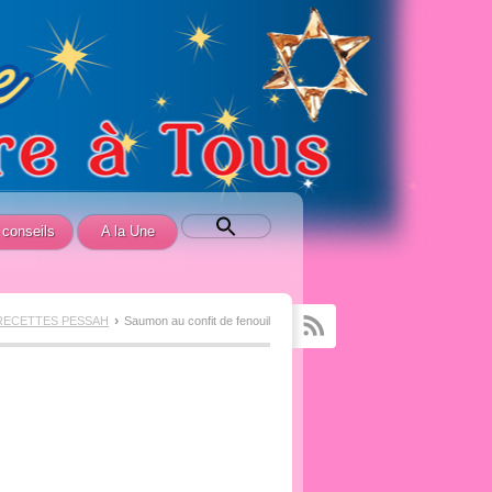
conseils
A la Une
›
RECETTES PESSAH
Saumon au confit de fenouil