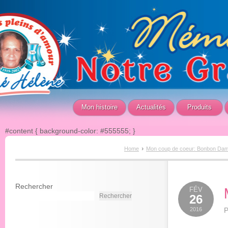
Mon histoire
Actualités
Produits
#content { background-color: #555555; }
›
Home
Mon coup de coeur: Bonbon Dam
Rechercher
FÉV
Rechercher
26
2016
P