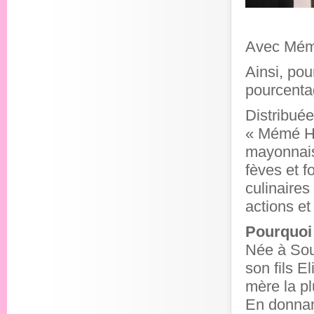
Avec Mémé
Ainsi, po
pourcentag
Distribuée
« Mémé Hé
mayonnaise
fèves et f
culinaires
actions et
Pourquoi
Née à Sou
son fils E
mère la p
En donnan