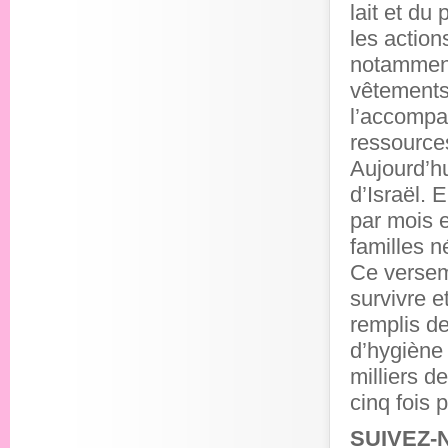
lait et du
les actio
notamment
vêtements,
l’accompa
ressource
Aujourd’h
d’Israël. 
par mois e
familles n
Ce verseme
survivre e
remplis de
d’hygiène 
milliers d
cinq fois 
SUIVEZ-N