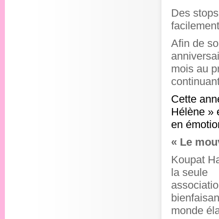
Des stops 
facilement
Afin de so
anniversa
mois au pr
continuant
Cette ann
Hélène » e
en émotio
« Le mou
Koupat Ha’
la seule
associati
bienfaisa
monde él