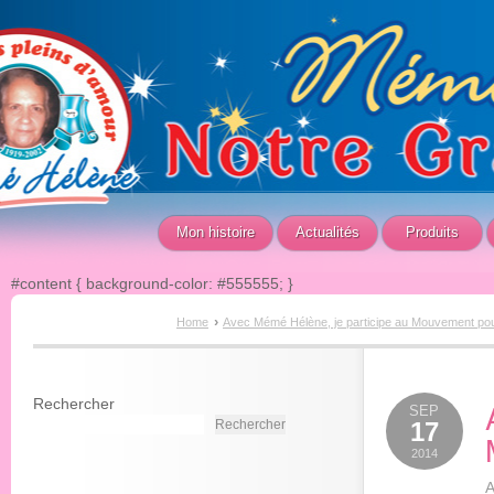
Mon histoire
Actualités
Produits
#content { background-color: #555555; }
›
Home
Avec Mémé Hélène, je participe au Mouvement pou
Rechercher
SEP
Rechercher
17
2014
A