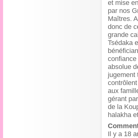
et mise e
par nos G
Maîtres. A
donc de c
grande ca
Tsédaka e
bénéfician
confiance
absolue d
jugement t
contrôlent
aux famill
gérant pa
de la Koup
halakha et
Comment 
Il y a 18 