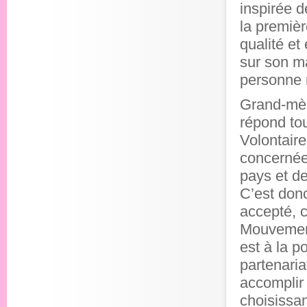
inspirée d
la premiè
qualité et
sur son m
personne 
Grand-mèr
répond tou
Volontaire
concernée
pays et d
C’est donc
accepté, c
Mouvement
est à la p
partenaria
accomplir
choisissan