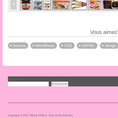
Vous aimez?
themes
WordPress
CSS
XHTML
design
Rechercher
Rechercher
Copyright © 2017 Mémé Hélène. Tous droits réservés.